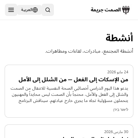
خطّى إلى المحتوى الرئيسي
العربية
الصمت جريمة
أنشطة
أنشطة المجتمع، مبادرات، لقاءات ومظاهرات.
24 مايو 2026
من الإسكات إلى الفعل — من الشلل إلى الأمل
يدعو هذا اليوم الدراسي أخصائيي الصحة النفسية للانتقال من الصمت
والشلل إلى الفعل والأمل، محتجاً بأن الصمت ليس محايداً والمهنيون
يتحملون مسؤولية تجاه ما يجري خارج عيادتهم. سيناقش البرنامج
الدور الأخلاقي والسياسي للمتخصصين في أوقات الأزمات والدمار، مع
ליאור בירן
عرض أدوات عملية للعمل الحقوقي والعلاجي. يُطلب من المتخصصين
التسجيل الفوري، فقد صمتنا ما يكفي.
30 مارس 2026