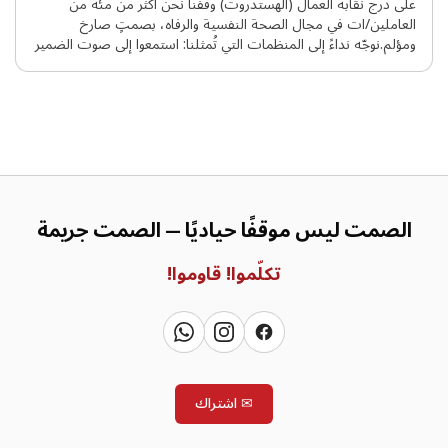
على درج نقابه العمال (الهستدروت) وقفنا نحن أكثر من مئة من
العاملين/ات في مجال الصحة النفسية والرفاه، بصمتٍ صارخ
ومؤلم.نوجّه نداءً إلى المنظمات التي تُمثلنا: استمعوا إلى صوت الضمير
والأخلاق المهنية لدينا – ادعوا إلى وقف الإبادة الجماعية، وجرائم
الحرب، والجرائم ضد الإنسانية التي تُرتكب باسمنا بحق الفلسطينيين
في غزة والضفة.لن نعرف هدوءًا، ولن نعرف … להמשך קריאה
الصمت ليس موقفًا حياديًا — الصمت جريمة
تكلّموا!
قاوموا!
✉
اشتراك