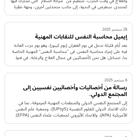
والعلاج في وقت الحرب، بتنظيم من "شراكة السلام" التي نشارك فيها
كمنتدى. سنعرض في الندوة، إلى جانب متحدثين آخرين، وجهة نظرنا
الأخلاقية والمهنية حول العيش في ظل صدمة مستمرة، ومُشلّة،
ومُسكتة. ستُعقد الندوة عبر الإنترنت (ويبينار) يوم الاثنين الموافق 23.3
في تمام الساعة 20:00 عبر تطبيق … להמשך קריאה
28 سبتمبر 2025
إيميل محاسبة النفس للنقابات المهنية
بعد أيام قليلة ندخل في يوم الغفران (يوم كيبور)، وهو يوم جرت العادة
فيه على إجراء محاسبة النفس. في "محاسبة النفس" المهنية الخاصة
بنا، نتساءل: هل نحن كأخصائيين في مجال العلاج والرعاية، في فترة
تصل فيها أعمال العنف التي يمارسها المجتمع الذي نعيش فيه إلى
أقصى الأبعاد التي يمكن تصورها، نقوم بدورنا المهني؟ هل يمكننا …
להמשך קריאה
6 سبتمبر 2025
رسالة من أخصائيات وأخصائيين نفسيين إلى
المجتمع الدولي.
إلى المجتمع النفسي الدولي والمنظمات المهنية المرموقة، بما في
ذلك الاتحاد الدولي للعلوم النفسية (IUPsyS)، وجمعية علم النفس
الأمريكية (APA)، والاتحاد الأوروبي لجمعيات علماء النفس (EFPA):
نحن، مجموعة من علماء النفس من إسرائيل، نصدر هذا النداء
الأخلاقي العاجل، في مواجهة الفظائع غير المسبوقة التي تحصل في غزة
والخطر المتصاعد على الفلسطينيين في الضفة الغربية. نشعر …