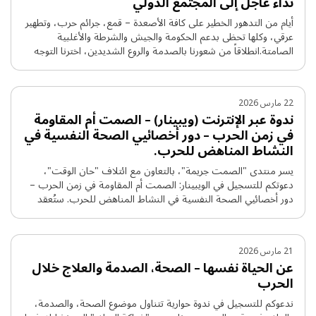
نداء عاجل إلى المجتمع الدولي
أيام من التدهور الخطير على كافة الأصعدة – قمع، جرائم حرب، وتطهير
عرقي، وكلها تحظى بدعم الحكومة والجيش والشرطة والأغلبية
الصامتة.انطلاقاً من شعورنا بالصدمة والروع الشديدين، اخترنا التوجه
إلى المجتمع الدولي بنداء عاجل للتحرك.نرجو مساعدتكم في نشر هذه
الرسالة.منتدى "الصمت جريمة".
22 مارس 2026
ندوة عبر الإنترنت (ويبينار) – الصمت أم المقاومة
في زمن الحرب – دور أخصائيي الصحة النفسية في
النشاط المناهض للحرب.
يسر منتدى "الصمت جريمة"، بالتعاون مع ائتلاف "حان الوقت"،
دعوتكم للتسجيل في الويبينار: الصمت أم المقاومة في زمن الحرب –
دور أخصائيي الصحة النفسية في النشاط المناهض للحرب. ستُعقد
الندوة يوم الخميس، 26 مارس، من الساعة 12:00 إلى 13:30،
بمشاركة أعضاء المنتدى. للتسجيل في الندوة، يرجى [الضغط هنا]. نأمل
رؤيتكم جميعاً. "يجب الحكم على الصمت … להמשך קריאה
21 مارس 2026
عن الحياة نفسها – الصحة، الصدمة والعلاج خلال
الحرب
ندعوكم للتسجيل في ندوة حوارية تتناول موضوع الصحة، والصدمة،