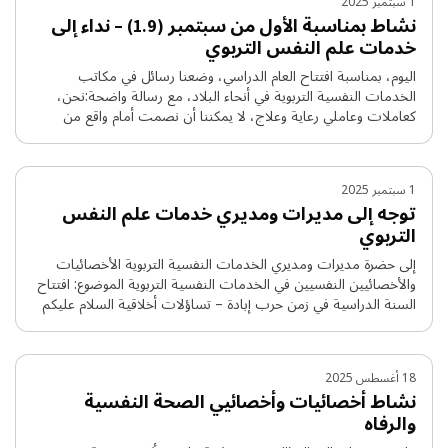
1 سبتمبر 2025
להמשך קריאה
نشاط بمناسبة الأول من سبتمبر (1.9) – نداء إلى
خدمات علم النفس التربوي
اليوم، بمناسبة افتتاح العام الدراسي، وضعنا رسائل في مكاتب
الخدمات النفسية التربوية في أنحاء البلاد، مع رسالة واضحة:نحن،
كعاملات وعاملي رعاية وعلاج، لا يمكننا أن نصمت أمام واقع من
الأذى المستمر بالأطفال وبنظام التعليم في غزة. في حين يسود في
الخطاب العام الصمت والخوف والإنكار – نحن نختار أن نستخدم صوتنا
المهني لنذكّر: بالمساس المستمر … להמשך קריאה
1 سبتمبر 2025
توجه إلى مديرات ومديري خدمات علم النفس
التربوي
إلى حضرة مديرات ومديري الخدمات النفسية التربوية الأخصائيات
والأخصائيين النفسيين في الخدمات النفسية التربوية الموضوع: افتتاح
السنة الدراسية في زمن حرب إبادة – تساؤلات أخلاقية السلام عليكم
ورحمة الله، نحن، مجموعة من العاملات والعاملين في مجالات
الصحة النفسية والرفاه الاجتماعي، قمنا مؤخرًا بتأسيس منتدى باسم
“الصمت جريمة”. في إطار هذا المنتدى، نقوم بنشاطات (ميدانية
18 أغسطس 2025
وكتابية) … להמשך קריאה
نشاط أخصائيات وأخصائيي الصحة النفسية
والرفاه